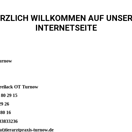
RZLICH WILLKOMMEN AUF UNSE
INTERNETSEITE
tpraxis Turnow
reilack OT Turnow
 80 29 15
29 26
 80 16
83833236
at)tierarztpraxis-turnow.de