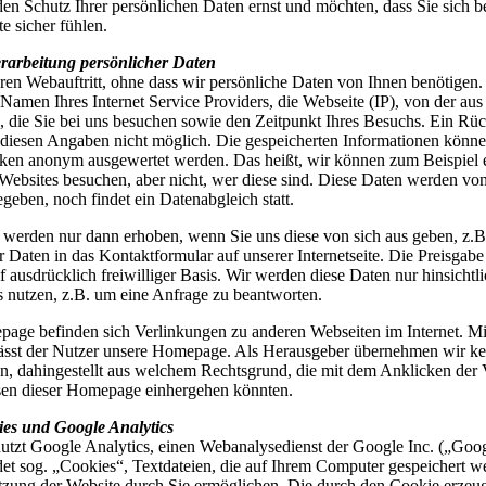
en Schutz Ihrer persönlichen Daten ernst und möchten, dass Sie sich 
te sicher fühlen.
arbeitung persönlicher Daten
ren Webauftritt, ohne dass wir persönliche Daten von Ihnen benötigen.
Namen Ihres Internet Service Providers, die Webseite (IP), von der aus
, die Sie bei uns besuchen sowie den Zeitpunkt Ihres Besuchs. Ein Rüc
s diesen Angaben nicht möglich. Die gespeicherten Informationen könne
cken anonym ausgewertet werden. Das heißt, wir können zum Beispiel e
ebsites besuchen, aber nicht, wer diese sind. Diese Daten werden vo
geben, noch findet ein Datenabgleich statt.
 werden nur dann erhoben, wenn Sie uns diese von sich aus geben, z.B
r Daten in das Kontaktformular auf unserer Internetseite. Die Preisgab
f ausdrücklich freiwilliger Basis. Wir werden diese Daten nur hinsichtl
nutzen, z.B. um eine Anfrage zu beantworten.
age befinden sich Verlinkungen zu anderen Webseiten im Internet. Mi
ässt der Nutzer unsere Homepage. Als Herausgeber übernehmen wir ke
n, dahingestellt aus welchem Rechtsgrund, die mit dem Anklicken der
sen dieser Homepage einhergehen könnten.
ies und Google Analytics
utzt Google Analytics, einen Webanalysedienst der Google Inc. („Goo
et sog. „Cookies“, Textdateien, die auf Ihrem Computer gespeichert w
zung der Website durch Sie ermöglichen. Die durch den Cookie erzeu