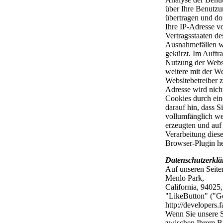
über Ihre Benutzu
übertragen und do
Ihre IP-Adresse v
Vertragsstaaten d
Ausnahmefällen wi
gekürzt. Im Auftr
Nutzung der Websi
weitere mit der W
Websitebetreiber 
Adresse wird nich
Cookies durch ein
darauf hin, dass S
vollumfänglich we
erzeugten und auf
Verarbeitung dies
Browser-Plugin he
Datenschutzerklä
Auf unseren Seite
Menlo Park,
California, 94025
"LikeButton" ("Gef
http://developers.
Wenn Sie unsere
zwischen Ihrem Br