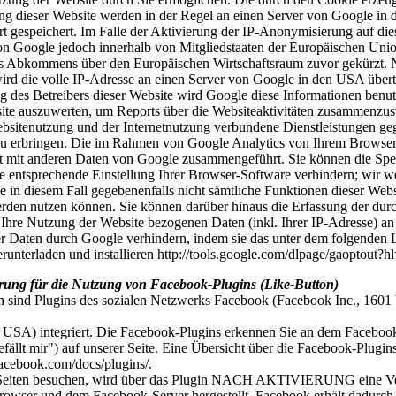
ng dieser Website werden in der Regel an einen Server von Google in
rt gespeichert. Im Falle der Aktivierung der IP-Anonymisierung auf die
on Google jedoch innerhalb von Mitgliedstaaten der Europäischen Unio
es Abkommens über den Europäischen Wirtschaftsraum zuvor gekürzt. 
rd die volle IP-Adresse an einen Server von Google in den USA übert
ag des Betreibers dieser Website wird Google diese Informationen benu
te auszuwerten, um Reports über die Websiteaktivitäten zusammenzus
ebsitenutzung und der Internetnutzung verbundene Dienstleistungen g
zu erbringen. Die im Rahmen von Google Analytics von Ihrem Browser 
t mit anderen Daten von Google zusammengeführt. Sie können die Spe
e entsprechende Einstellung Ihrer Browser-Software verhindern; wir w
ie in diesem Fall gegebenenfalls nicht sämtliche Funktionen dieser Webs
rden nutzen können. Sie können darüber hinaus die Erfassung der dur
 Ihre Nutzung der Website bezogenen Daten (inkl. Ihrer IP-Adresse) a
er Daten durch Google verhindern, indem sie das unter dem folgenden 
runterladen und installieren http://tools.google.com/dlpage/gaoptout?
rung für die Nutzung von Facebook-Plugins (Like-Button)
n sind Plugins des sozialen Netzwerks Facebook (Facebook Inc., 1601
, USA) integriert. Die Facebook-Plugins erkennen Sie an dem Facebo
ällt mir") auf unserer Seite. Eine Übersicht über die Facebook-Plugins
facebook.com/docs/plugins/.
 Seiten besuchen, wird über das Plugin NACH AKTIVIERUNG eine V
owser und dem Facebook-Server hergestellt. Facebook erhält dadurch 