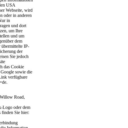
 den USA
ser Webseite, wird
n oder in anderen
Nur in
ragen und dort
tzen, um Ihre
tellen und um
egenüber dem
übermittelte IP-
icherung der
eisen Sie jedoch
ite
ch das Cookie
n Google sowie die
Link verfügbare
hl=de.
 Willow Road,
ok-Logo oder dem
 finden Sie hier:
erbindung
die Information,