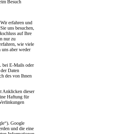
beim Besuch
 Wir erfahren und
 Sie uns besuchen,
kschluss auf Ihre
n nur zu
rfahren, wie viele
n uns aber weder
. bei E-Mails oder
e der Daten
ich des von Ihnen
t Anklicken dieser
ine Haftung für
 Verlinkungen
gle“). Google
erden und die eine
gten Informationen